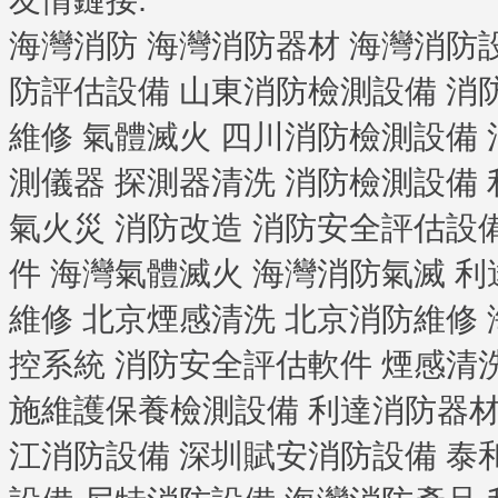
海灣消防
海灣消防器材
海灣消防
防評估設備
山東消防檢測設備
消
維修
氣體滅火
四川消防檢測設備
測儀器
探測器清洗
消防檢測設備
氣火災
消防改造
消防安全評估設
件
海灣氣體滅火
海灣消防氣滅
利
維修
北京煙感清洗
北京消防維修
控系統
消防安全評估軟件
煙感清
施維護保養檢測設備
利達消防器
江消防設備
深圳賦安消防設備
泰