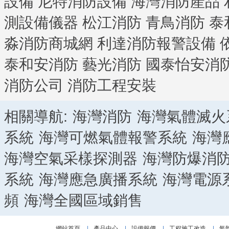
設備
尼特消防設備
海灣消防產品
測設備儀器
松江消防
青鳥消防
泰
淼消防商城網
利達消防報警設備
泰和安消防
藝光消防
國泰怡安消
消防公司
消防工程安裝
相關導航:
海灣消防
海灣氣體滅火
系統
海灣可燃氣體報警系統
海灣
海灣空氣采樣探測器
海灣防爆消
系統
海灣應急廣播系統
海灣電源
頻
海灣全國區域銷售
網站首頁
|
產品中心
|
設備報價
|
工程施工改造
|
氣