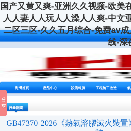
国产又黄又爽-亚洲久久视频-欧美
人人妻人人玩人人澡人人爽-中文
二区三区-久久五月综合-免费av成
线-
海灣首頁
產品中心
設備報價
工程施工改造
氣
行業新聞
GB47370-2026《熱氣溶膠滅火裝置