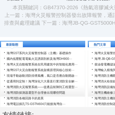
本頁關鍵詞：GB47370-2026《熱氣溶膠滅火
上一篇：
海灣火災報警控制器發出故障報警，通訊
排查與處理建議
下一篇：
海灣JB-QG-GST5
最新動態
熱門文章
海灣GST系列火災報警控制器（主機）基礎操作
海灣火災報警控
國內低壓配電電氣火災誘因剖析及海灣DH900···
海灣 JB-QB-G
海灣火災自動報警系統在民用建筑中的智能化應用···
柴油發電機儲油
海灣GST火災自動報警系統架構原理與核心技術···
海灣輸入模塊
現場手動啟動消防排煙風機，風口是否應自動開啟···
海灣消防主機觀
從通用到定制！海灣深化六大垂直行業消防安全解···
海灣消火栓按鈕
海灣消防火災報警系統——從產品矩陣到工程選型···
海灣消防設備
海灣消防探測器選型不合理會出現哪些問題
海灣主機維修
海灣消防各種回路卡的差異
海灣消防主機
海灣電話插孔TS-GSTN604只能接海灣自···
海灣消防控制
友情鏈接: