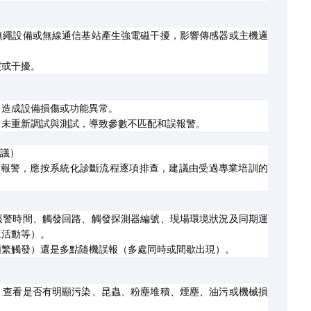
無繩設備或無線通信基站產生強電磁干擾，影響傳感器或主機邏
突或干擾。
，造成設備損傷或功能異常。
，未重新調試與測試，導致參數不匹配和誤報警。
議）
頻繁錯誤報警，應按系統化診斷流程逐項排查，建議由受過專業培訓的
報警時間、觸發回路、觸發探測器編號、現場環境狀況及同期運
工活動等）。
頻繁觸發）還是多點隨機誤報（多處同時或間歇出現）。
，查看是否有明顯污染、昆蟲、粉塵堆積、煙塵、油污或機械損