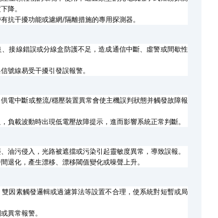
度下降。
有抗干擾功能或濾網/隔離措施的專用探測器。
良、接線錯誤或分線盒防護不足，造成通信中斷、虛警或間歇性
與信號線易受干擾引發誤報警。
供電中斷或整流/穩壓裝置異常會使主機誤判狀態并觸發故障報
足，負載波動時出現低電壓故障提示，進而影響系統正常判斷。
塵、油污侵入，光路被遮擋或污染引起靈敏度異常，導致誤報。
時間退化，產生漂移、漂移閾值變化或噪聲上升。
、雙因素觸發邏輯或過濾算法等設置不合理，使系統對短暫或局
判或異常報警。