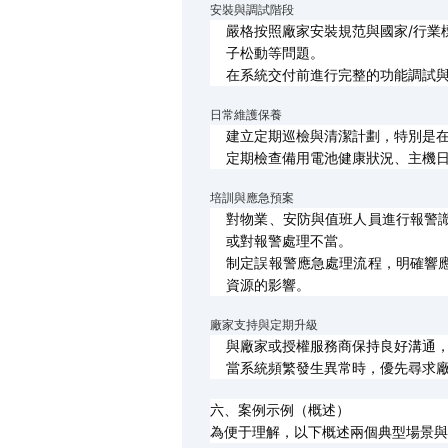
安裝與調試階段
嚴格按照廠家安裝規范與國家/行業
子松動等問題。
在系統交付前進行完整的功能調試
日常維護保養
建立定期巡檢與清潔計劃，特別是
定期檢查備用電池健康狀況、主機
培訓與應急預案
對物業、安防與值班人員進行報警
或對報警處理不當。
制定誤報警應急處理流程，明確響
資源的影響。
廠家支持與定期升級
與廠家或授權服務商保持良好溝通
當系統頻繁發生異常時，優先尋求
六、案例示例（概述）
為便于理解，以下概述兩個典型場景與