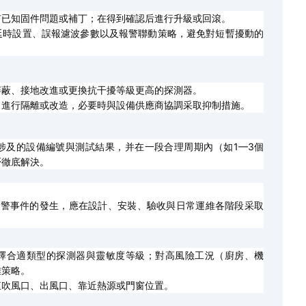
有已知固件問題或補丁；在得到確認后進行升級或回滾。
延時設置、誤報濾波參數以及報警聯動策略，避免對短暫擾動的
屏蔽、接地改進或更換抗干擾等級更高的探測器。
）進行隔離或改造，必要時與設備供應商協調采取抑制措施。
涉及的設備編號與測試結果，并在一段合理周期內（如1—3個
否徹底解決。
0H誤報警事件的發生，應在設計、安裝、驗收與日常運維各階段采取
擇合適類型的探測器與靈敏度等級；對高風險工況（廚房、機
離策略。
直吹風口、出風口、靠近熱源或門窗位置。