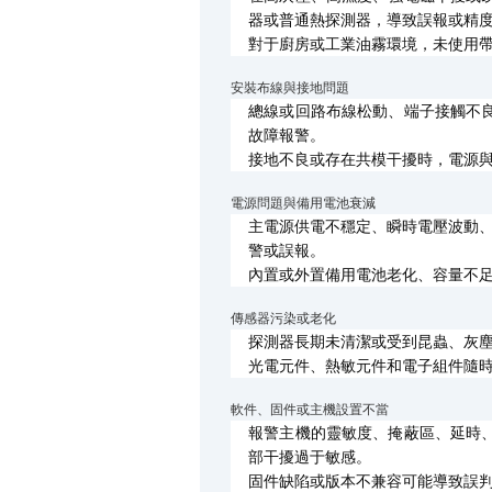
器或普通熱探測器，導致誤報或精
對于廚房或工業油霧環境，未使用帶
安裝布線與接地問題
總線或回路布線松動、端子接觸不
故障報警。
接地不良或存在共模干擾時，電源
電源問題與備用電池衰減
主電源供電不穩定、瞬時電壓波動、
警或誤報。
內置或外置備用電池老化、容量不
傳感器污染或老化
探測器長期未清潔或受到昆蟲、灰
光電元件、熱敏元件和電子組件隨
軟件、固件或主機設置不當
報警主機的靈敏度、掩蔽區、延時
部干擾過于敏感。
固件缺陷或版本不兼容可能導致誤