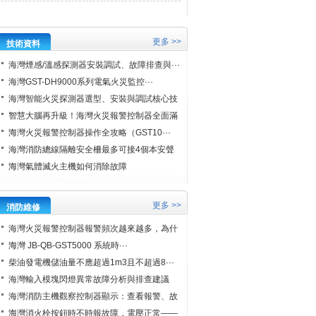
更多 >>
技術資料
海灣煙感/溫感探測器安裝調試、故障排查與···
海灣GST-DH9000系列電氣火災監控···
海灣智能火災探測器選型、安裝與調試核心技
···
智慧大腦再升級！海灣火災報警控制器全面滿
···
海灣火災報警控制器操作全攻略（GST10···
海灣消防總線隔離安全柵最多可接4個本安聲
···
海灣氣體滅火主機如何消除故障
更多 >>
消防維修
海灣火災報警控制器報警頻次越來越多，為什
···
海灣 JB-QB-GST5000 系統時···
柴油發電機儲油量不應超過1m3且不超過8···
海灣輸入模塊閃燈異常故障分析與排查建議
海灣消防主機觀察控制器顯示：查看報警、故
···
海灣消火栓按鈕時不時報故障，電壓正常——