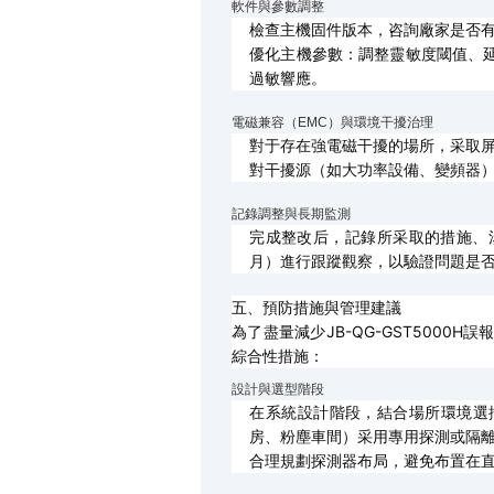
軟件與參數調整
檢查主機固件版本，咨詢廠家是否
優化主機參數：調整靈敏度閾值、
過敏響應。
電磁兼容（EMC）與環境干擾治理
對于存在強電磁干擾的場所，采取
對干擾源（如大功率設備、變頻器
記錄調整與長期監測
完成整改后，記錄所采取的措施、
月）進行跟蹤觀察，以驗證問題是
五、預防措施與管理建議
為了盡量減少JB-QG-GST500
綜合性措施：
設計與選型階段
在系統設計階段，結合場所環境選
房、粉塵車間）采用專用探測或隔
合理規劃探測器布局，避免布置在