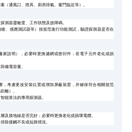
因素（通風口、燈具、廚房排氣、窗門臨近等）。
取探測器靈敏度、工作狀態及故障碼。
噴槍、感應測試器等）按規范進行功能測試，驗證探測器是否在
廠家說明），必要時更換濾網或密封件；若電子元件老化或損
壓與備電容量。
響，考慮更改安裝位置或增加屏蔽裝置，并確保符合相關規范
小距離）。
有智能算法的專用探測器。
蔽層及接地線是否完好；必要時更換老化或損壞電纜。
，排除接觸不良或短路情況。