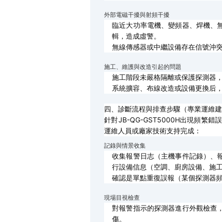
外部電磁干擾與射頻干擾
臨近大功率電機、變頻器、焊機、
輯，造成虛警。
無線傳感器或中繼設備存在信號沖
施工、維護與改造引起的問題
施工階段未嚴格隔離或保護探測器
系統擴容、布線改造或設備更換后
四、診斷流程與排查步驟（專業運維建
針對JB-QG-GST5000H出現
運維人員或廠家技術支持完成：
記錄與情景收集
收集報警日志（主機事件記錄）、
行設備信息（空調、廚房設備、施
確認是單點重復誤報（某個探測器
現場目視檢查
對報警指示的探測器進行外觀檢查
傷。