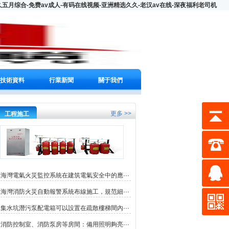
月综合-免费av成人-有码在线视频-亚洲精选久久-老汉av在线-深夜福利老司机
技術資料
行業新聞
關于我們
更多 >>
工程施工
海灣電氣火災監控系統在建筑電氣安全中的應···
海灣消防火災自動報警系統布線施工，規范細···
集水坑潛污泵配電箱可以設置在疏散樓梯間內···
消防控制室、消防泵房等房間：備用照明夠亮···