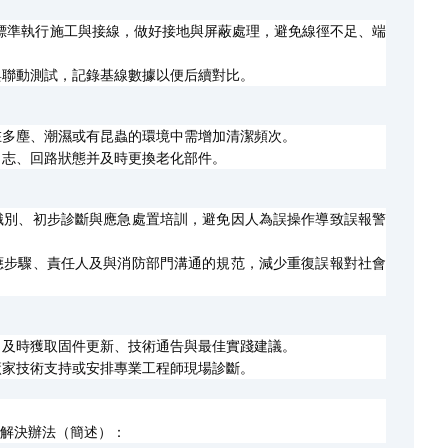
標準執行施工與接線，做好接地與屏蔽處理，避免線徑不足、端
與聯動測試，記錄基線數據以便后續對比。
在多塵、潮濕或有昆蟲的環境中需增加清潔頻次。
日志、回路狀態并及時更換老化部件。
識別、初步診斷與應急處置培訓，避免因人為誤操作導致誤報警
應步驟、責任人及與消防部門溝通的規范，減少重復誤報對社會
，及時獲取固件更新、技術通告與最佳實踐建議。
廠家技術支持或安排專業工程師現場診斷。
解決辦法（簡述）：