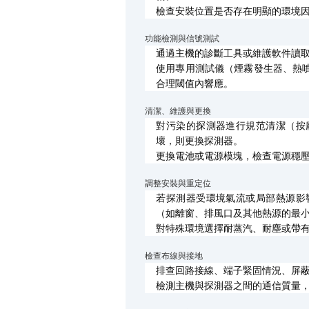
檢查安裝位置是否存在明顯的環境
功能檢測與信號測試
通過主機的診斷工具或維護軟件讀
使用專用測試儀（煙霧發生器、熱
合理閾值內響應。
清潔、維護與更換
對污染的探測器進行規范清潔（按
壞，則更換探測器。
更換電池或電源模塊，檢查電源穩
調整安裝與重定位
若探測器受環境氣流或局部熱源影
（如離窗、排風口及其他熱源的最
對特殊環境選擇耐蒸汽、耐塵或帶
檢查布線與接地
排查回路接線、端子緊固情況、屏
檢測主機與探測器之間的通信質量