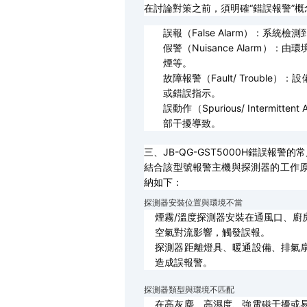
在討論對策之前，須明確“錯誤報警”
誤報（False Alarm）：
假警（Nuisance Alarm
煙等。
故障報警（Fault/ Troub
或錯誤指示。
誤動作（Spurious/ Interm
部干擾導致。
三、JB-QG-GST5000H錯誤報警的
結合該型號報警主機與探測器的工作
納如下：
探測器安裝位置與環境不當
煙霧/溫度探測器安裝在通風口、廚
空氣對流影響，觸發誤報。
探測器距離燈具、暖通設備、排氣
造成誤報警。
探測器類型與環境不匹配
在高灰塵、高濕度、強電磁干擾或