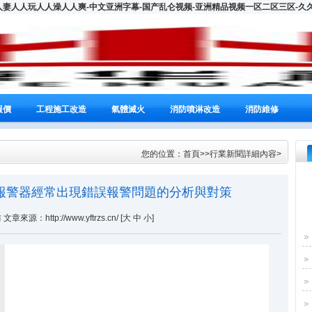
人妻人人玩人人澡人人爽-中文亚洲字幕-国产乱仑视频-亚洲精品视频一区二区三区-久久五
報價
工程施工改造
氣體滅火
消防噴淋改造
消防維修
您的位置：
首頁
>>
行業新聞
詳細內容>
000H報警器經常出現錯誤報警問題的分析與對策
來源：http://www.yftrzs.cn/ [
大
中
小
]