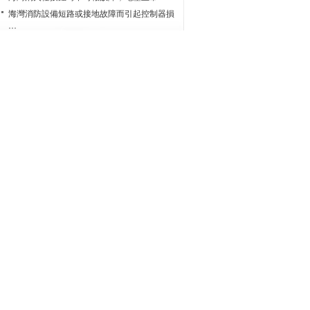
···
海灣消防設備短路或接地故障而引起控制器損
···